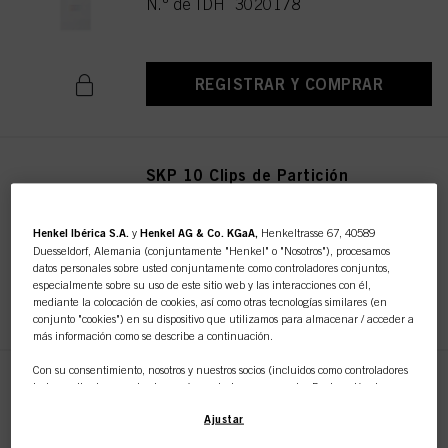
N.º de IDH 3020178
REGISTRAR Y COMPRAR
SKP 10 Clips de Partición
Sostenibles
N.º de IDH 3017744
Henkel Ibérica S.A.
y
Henkel AG & Co. KGaA,
Henkeltrasse 67, 40589
Duesseldorf, Alemania (conjuntamente "Henkel" o "Nosotros"), procesamos
datos personales sobre usted conjuntamente como controladores conjuntos,
especialmente sobre su uso de este sitio web y las interacciones con él,
REGISTRAR Y COMPRAR
mediante la colocación de cookies, así como otras tecnologías similares (en
conjunto "cookies") en su dispositivo que utilizamos para almacenar / acceder a
más información como se describe a continuación.
Con su consentimiento, nosotros y nuestros socios (incluidos como controladores
SKP 10 Clips de Sujeción
independientes
o
conjuntos
según se designa en nuestra Declaración de
Protección de Datos vinculada en el pie de página, Sección "Cookies, píxeles,
Sostenibles
Ajustar
huellas dactilares y tecnologías similares") también utilizaremos cookies y
N.º de IDH 3017813
procesaremos datos relacionados con usted para
medir y optimizar el