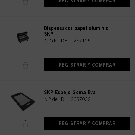
REGISTRAR Y COMPRAR
acepta el uso de cookies, así como el tratamiento de sus datos personales
para todos los fines antes mencionados. Si hace clic en "Rechazar", soólo se
utilizarán las cookies que sean técnicamente necesarias para proporcionarle
este sitio web .
Dispensador papel aluminio
SKP
N.º de IDH 1267125
REGISTRAR Y COMPRAR
SKP Espejo Goma Eva
N.º de IDH 2687032
REGISTRAR Y COMPRAR