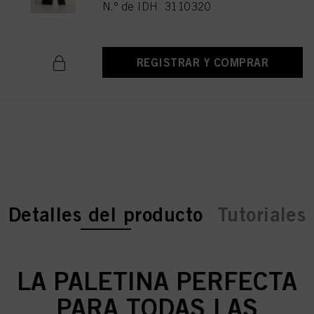
N.º de IDH 3110320
REGISTRAR Y COMPRAR
current tab:
current tab:
Detalles del producto
Tutoriales
LA PALETINA PERFECTA
PARA TODAS LAS