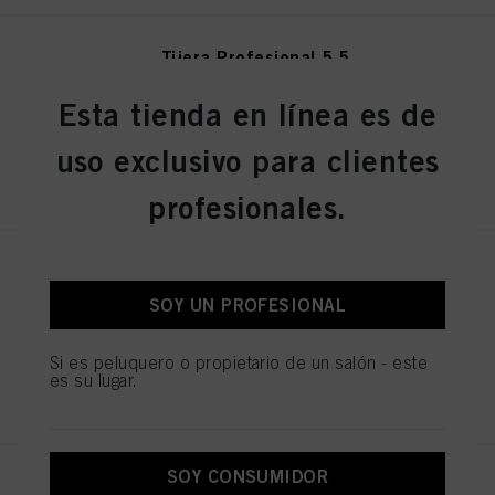
Tijera Profesional 5.5
N.º de IDH 1544055
Esta tienda en línea es de
uso exclusivo para clientes
REGISTRAR Y COMPRAR
profesionales.
Tijera Profesional 5.5
N.º de IDH 1544052
SOY UN PROFESIONAL
Si es peluquero o propietario de un salón - este
es su lugar.
REGISTRAR Y COMPRAR
SOY CONSUMIDOR
KAMIYU TIJERA EXPERTO 5.75