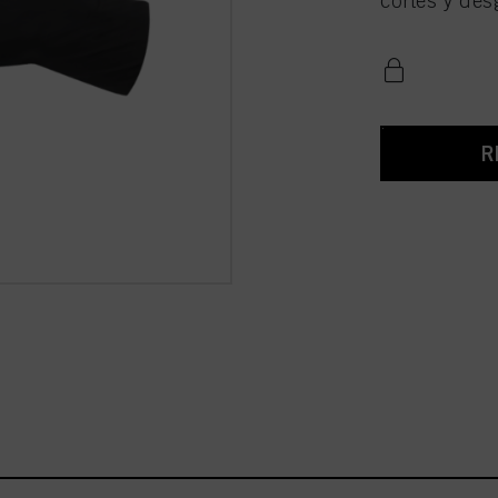
cortes y des
R