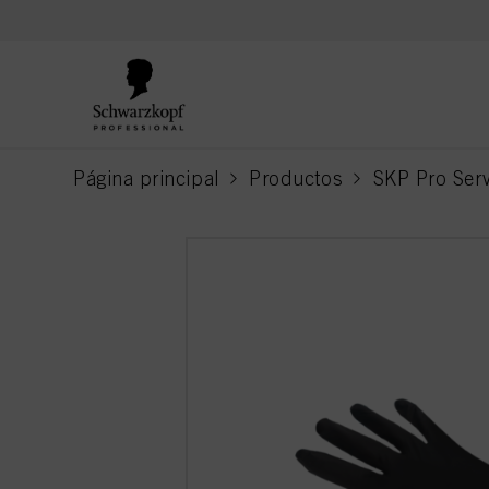
text.skipToContent
text.skipToNavigation
Página principal
Productos
SKP Pro Serv
current page