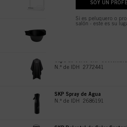
SOY UN PROF
personales para todos l
necesarias para proporc
Si es peluquero o pro
salón - este es su lug
SKP Bol de Color Sostenible
N.º de IDH 2686192
Capa de corte SKP Sostenibl
N.º de IDH 2772441
SKP Spray de Agua
N.º de IDH 2686191