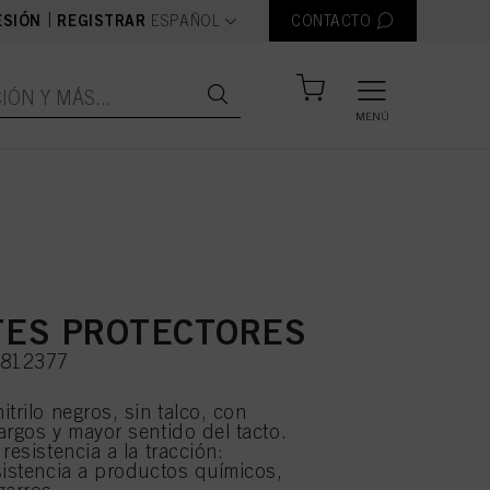
text.language
|
ESIÓN
REGISTRAR
ESPAÑOL
CONTACTO
MENÚ
ES PROTECTORES
2812377
trilo negros, sin talco, con
argos y mayor sentido del tacto.
resistencia a la tracción:
sistencia a productos químicos,