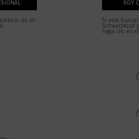
ESIONAL
SOY 
os fines antes mencionados. Si hace clic en "Rechazar", soólo se utilizarán las cookies qu
ionarle este sitio web .
pietario de un
Si está busca
ar.
Schwarzkopf p
haga clic en e
e