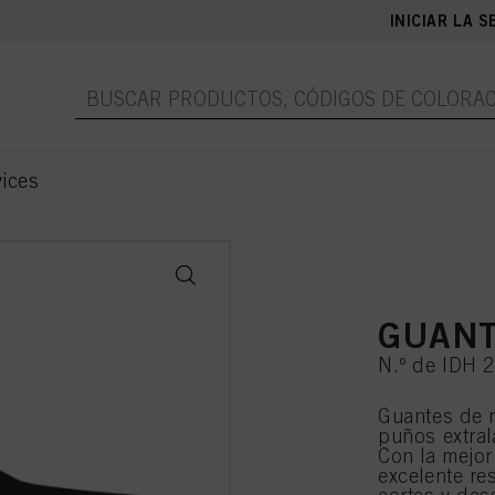
INICIAR LA S
ices
GUANT
N.º de IDH 
Guantes de ni
puños extral
Con la mejor 
excelente re