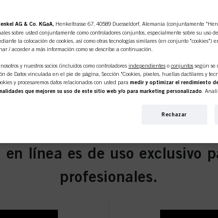
enkel AG & Co. KGaA,
Henkeltrasse 67, 40589 Duesseldorf, Alemania (conjuntamente "Henke
ales sobre usted conjuntamente como controladores conjuntos, especialmente sobre su uso de e
diante la colocación de cookies, así como otras tecnologías similares (en conjunto "cookies") e
nar / acceder a más información como se describe a continuación.
nosotros y nuestros socios (incluidos como controladores
independientes
o
conjuntos
según se 
n de Datos vinculada en el pie de página, Sección "Cookies, píxeles, huellas dactilares y tecn
okies y procesaremos datos relacionados con usted para
medir y optimizar el rendimiento de
nalidades que mejoren su uso de este sitio web y/o para marketing personalizado
. Anal
 interacciones comerciales con nosotros (respectivamente de la empresa para la que trabaja) y, 
s de nuestros productos en sitios web de terceros, mantendremos nuestra información sobre e
Rechazar
iduales sobre usted que podrán enriquecerse con datos obtenidos de terceros y otros sitios web.
personalizado, en particular para mostrarle anuncios que puedan interesarle (basados, por e
itio web y en otros medios (de terceros) a través de los dispositivos asignados a usted o a su fam
s campañas publicitarias.
 en línea es de uso exclusivo p
ormación sobre el tratamiento de sus datos en nuestra Declaración de Protección de Datos e
s, píxeles, huellas dactilares y tecnologías similares"). Puede retirar su consentimiento en 
profesionales.
esactivando las cookies en nuestro sitio web en "Configuración de cookies" vinculado en el pi
pecto a las cookies utilizadas en este sitio web, especialmente su período de almacenamiento
okie disponible haciendo clic en "ajustar" a continuación".
ntic Beauty Concept
r" puede encontrar más información sobre el tratamiento de sus datos / el uso de cookies y p
s anteriormente. Al hacer clic en "Aceptar todo", usted acepta el uso de cookies, así como e