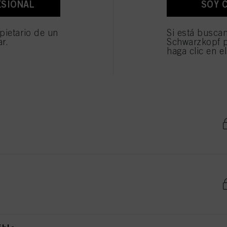
ESIONAL
SOY 
os fines antes mencionados. Si hace clic en "Rechazar", soólo se utilizarán las cookies qu
ionarle este sitio web .
pietario de un
Si está busca
ar.
Schwarzkopf p
haga clic en e
e