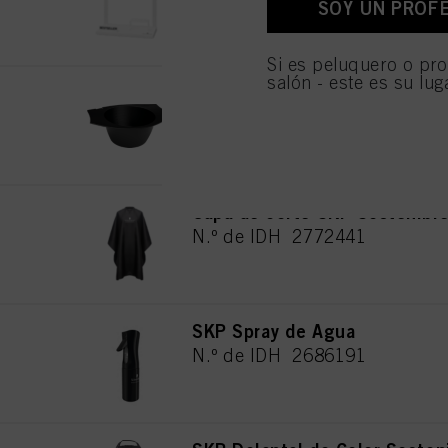
SOY UN PROF
personales para todos l
necesarias para proporc
Si es peluquero o pro
salón - este es su lug
SKP Bol de Color Sostenible
N.º de IDH 2686192
Capa de corte SKP Sostenibl
N.º de IDH 2772441
SKP Spray de Agua
N.º de IDH 2686191