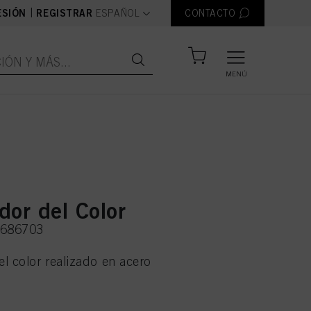
text.language
|
ESIÓN
REGISTRAR
ESPAÑOL
CONTACTO
MENÚ
dor del Color
2686703
l color realizado en acero