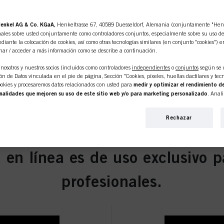
enkel AG & Co. KGaA,
Henkeltrasse 67, 40589 Duesseldorf, Alemania (conjuntamente "Henke
ales sobre usted conjuntamente como controladores conjuntos, especialmente sobre su uso de e
diante la colocación de cookies, así como otras tecnologías similares (en conjunto "cookies") e
nar / acceder a más información como se describe a continuación.
nosotros y nuestros socios (incluidos como controladores
independientes
o
conjuntos
según se 
n de Datos vinculada en el pie de página, Sección "Cookies, píxeles, huellas dactilares y tecn
okies y procesaremos datos relacionados con usted para
medir y optimizar el rendimiento de
nalidades que mejoren su uso de este sitio web y/o para marketing personalizado
. Anal
 interacciones comerciales con nosotros (respectivamente de la empresa para la que trabaja) y, 
s de nuestros productos en sitios web de terceros, mantendremos nuestra información sobre e
Rechazar
iduales sobre usted que podrán enriquecerse con datos obtenidos de terceros y otros sitios web.
personalizado, en particular para mostrarle anuncios que puedan interesarle (basados, por e
itio web y en otros medios (de terceros) a través de los dispositivos asignados a usted o a su fam
s campañas publicitarias.
 en línea es de uso exclusivo p
ormación sobre el tratamiento de sus datos en nuestra Declaración de Protección de Datos e
s, píxeles, huellas dactilares y tecnologías similares"). Puede retirar su consentimiento en 
profesionales.
esactivando las cookies en nuestro sitio web en "Configuración de cookies" vinculado en el pi
pecto a las cookies utilizadas en este sitio web, especialmente su período de almacenamiento
okie disponible haciendo clic en "ajustar" a continuación".
ntic Beauty Concept
r" puede encontrar más información sobre el tratamiento de sus datos / el uso de cookies y p
s anteriormente. Al hacer clic en "Aceptar todo", usted acepta el uso de cookies, así como e