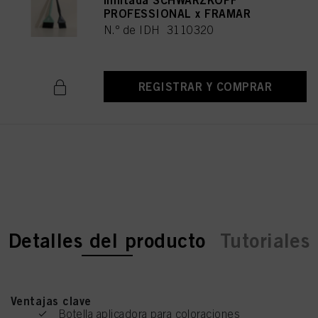
limitada SCHWARZKOPF
PROFESSIONAL x FRAMAR
N.º de IDH 3110320
REGISTRAR Y COMPRAR
current tab:
current tab:
Detalles del producto
Tutoriales
Ventajas clave
Botella aplicadora para coloraciones