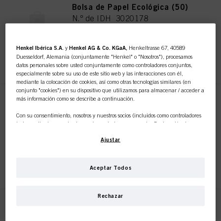
Bolsa de Papel Ecológica (50)
N.º de IDH 3020178
Henkel Ibérica S.A.
y
Henkel AG & Co. KGaA,
Henkeltrasse 67, 40589
REGISTRAR Y COMPRAR
Duesseldorf, Alemania (conjuntamente "Henkel" o "Nosotros"), procesamos
datos personales sobre usted conjuntamente como controladores conjuntos,
especialmente sobre su uso de este sitio web y las interacciones con él,
mediante la colocación de cookies, así como otras tecnologías similares (en
conjunto "cookies") en su dispositivo que utilizamos para almacenar / acceder a
más información como se describe a continuación.
SKP 10 Clips de Partición
Sostenibles
Con su consentimiento, nosotros y nuestros socios (incluidos como controladores
N.º de IDH 3017744
independientes
o
conjuntos
según se designa en nuestra Declaración de
Protección de Datos vinculada en el pie de página, Sección "Cookies, píxeles,
Ajustar
huellas dactilares y tecnologías similares") también utilizaremos cookies y
procesaremos datos relacionados con usted para
medir y optimizar el
rendimiento de este sitio web, para proporcionarle funcionalidades que
REGISTRAR Y COMPRAR
mejoren su uso de este sitio web y/o para marketing personalizado
.
Aceptar Todos
Analizaremos su uso de este sitio web, así como sus interacciones comerciales
con nosotros (respectivamente de la empresa para la que trabaja) y, sobre esa
base, rastrearemos sus compras de nuestros productos en sitios web de terceros,
Rechazar
mantendremos nuestra información sobre entidades comerciales y crearemos
SKP 10 Clips de Sujeción
perfiles individuales sobre usted que podrán enriquecerse con datos obtenidos
Sostenibles
de terceros y otros sitios web. Utilizamos estos perfiles con fines de marketing