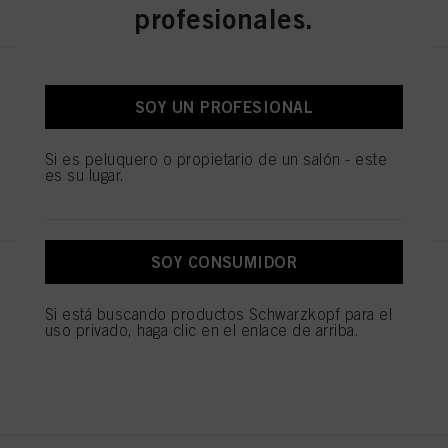
profesionales.
Tijera Profesional 5.5
SOY UN PROFESIONAL
N.º de IDH 1544055
Si es peluquero o propietario de un salón - este
es su lugar.
REGISTRAR Y COMPRAR
SOY CONSUMIDOR
Tijera Profesional 5.5
N.º de IDH 1544052
Si está buscando productos Schwarzkopf para el
uso privado, haga clic en el enlace de arriba.
REGISTRAR Y COMPRAR