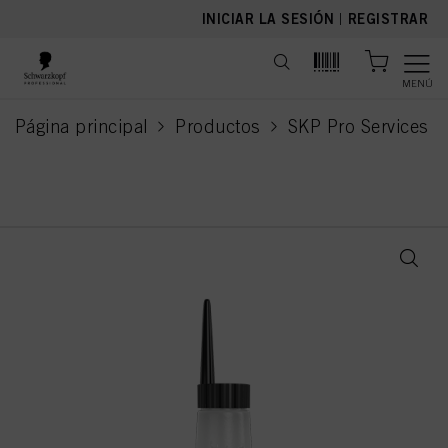
text.skipToContent
text.skipToNavigation
INICIAR LA SESIÓN
|
REGISTRAR
MENÚ
Página principal
Productos
SKP Pro Services
current page