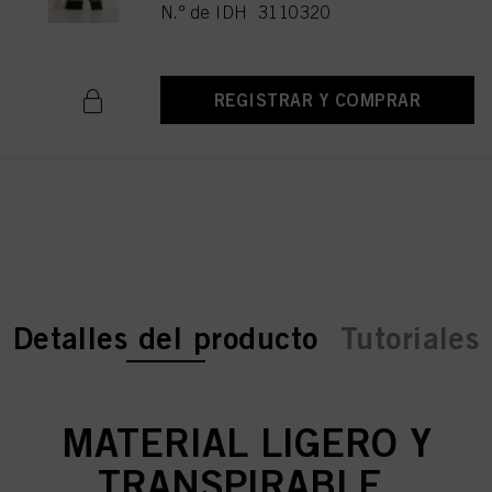
N.º de IDH 3110320
REGISTRAR Y COMPRAR
current tab:
current tab:
Detalles del producto
Tutoriales
MATERIAL LIGERO Y
TRANSPIRABLE.