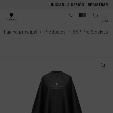
text.skipToContent
text.skipToNavigation
INICIAR LA SESIÓN
|
REGISTRAR
MENÚ
Página principal
Productos
SKP Pro Services
current page