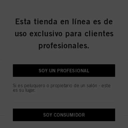
Tijera Profesional 5.5
Esta tienda en línea es de
N.º de IDH 1544055
uso exclusivo para clientes
profesionales.
REGISTRAR Y COMPRAR
SOY UN PROFESIONAL
Tijera Profesional 5.5
N.º de IDH 1544052
Si es peluquero o propietario de un salón - este
es su lugar.
REGISTRAR Y COMPRAR
SOY CONSUMIDOR
KAMIYU TIJERA EXPERTO 5.75