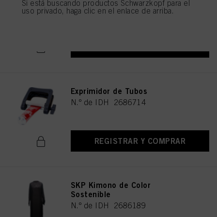
Si está buscando productos Schwarzkopf para el
N.º de IDH 1271264
uso privado, haga clic en el enlace de arriba.
REGISTRAR Y COMPRAR
Exprimidor de Tubos
N.º de IDH 2686714
REGISTRAR Y COMPRAR
SKP Kimono de Color
Sostenible
N.º de IDH 2686189