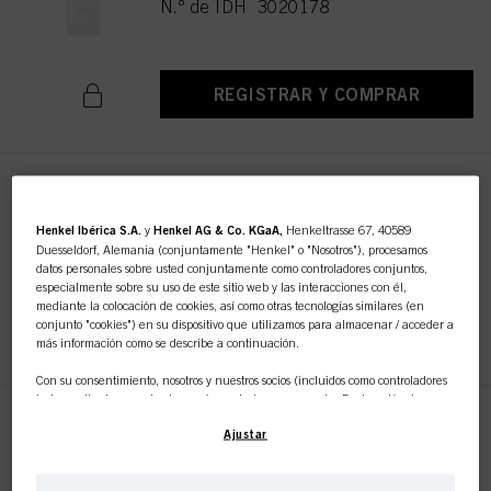
N.º de IDH 3020178
REGISTRAR Y COMPRAR
SKP 10 Clips de Partición
Sostenibles
Henkel Ibérica S.A.
y
Henkel AG & Co. KGaA,
Henkeltrasse 67, 40589
N.º de IDH 3017744
Duesseldorf, Alemania (conjuntamente "Henkel" o "Nosotros"), procesamos
datos personales sobre usted conjuntamente como controladores conjuntos,
especialmente sobre su uso de este sitio web y las interacciones con él,
mediante la colocación de cookies, así como otras tecnologías similares (en
conjunto "cookies") en su dispositivo que utilizamos para almacenar / acceder a
REGISTRAR Y COMPRAR
más información como se describe a continuación.
Con su consentimiento, nosotros y nuestros socios (incluidos como controladores
independientes
o
conjuntos
según se designa en nuestra Declaración de
Protección de Datos vinculada en el pie de página, Sección "Cookies, píxeles,
SKP 10 Clips de Sujeción
Ajustar
huellas dactilares y tecnologías similares") también utilizaremos cookies y
Sostenibles
procesaremos datos relacionados con usted para
medir y optimizar el
N.º de IDH 3017813
rendimiento de este sitio web, para proporcionarle funcionalidades que