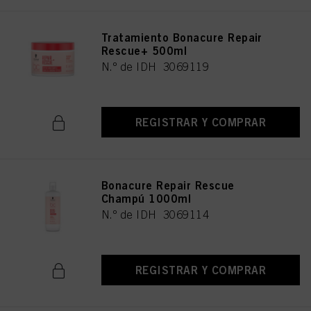
los fines mencionados anteriormente. Al hacer clic en "Aceptar todo", usted
acepta el uso de cookies, así como el tratamiento de sus datos personales
para todos los fines antes mencionados. Si hace clic en "Rechazar", soólo se
Tratamiento Bonacure Repair
utilizarán las cookies que sean técnicamente necesarias para proporcionarle
este sitio web .
Rescue+ 500ml
N.º de IDH 3069119
REGISTRAR Y COMPRAR
Bonacure Repair Rescue
Champú 1000ml
N.º de IDH 3069114
REGISTRAR Y COMPRAR