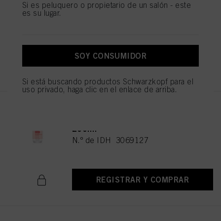
Champú Bonacure Repair
Si es peluquero o propietario de un salón - este
es su lugar.
Rescue+ 250ml
N.º de IDH 3069116
SOY CONSUMIDOR
REGISTRAR Y COMPRAR
Si está buscando productos Schwarzkopf para el
uso privado, haga clic en el enlace de arriba.
Tratamiento Iluminador
Bonacure Repair Rescue+
200ml
N.º de IDH 3069127
REGISTRAR Y COMPRAR