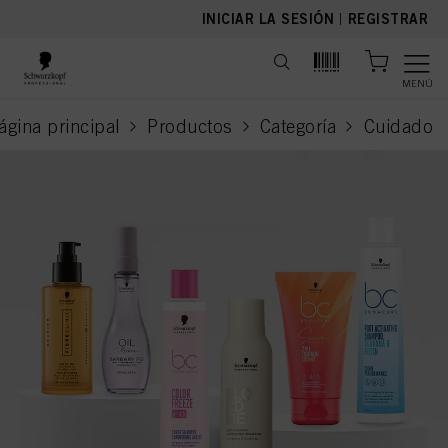
text.skipToContent
text.skipToNavigation
INICIAR LA SESIÓN
|
REGISTRAR
MENÚ
ágina principal
Productos
Categoría
Cuidado
current p