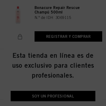
Bonacure Repair Rescue
Champú 500ml
N.º de IDH 3069115
REGISTRAR Y COMPRAR
Esta tienda en línea es de
Spray Acondicionador Bonacure
Repair Rescue+ 200ml
uso exclusivo para clientes
N.º de IDH 3069123
profesionales.
REGISTRAR Y COMPRAR
SOY UN PROFESIONAL