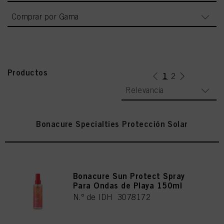
Comprar por Gama
Productos
1
(current)
2
Relevancia
Bonacure Specialties Protección Solar
Bonacure Sun Protect Spray
Para Ondas de Playa 150ml
N.º de IDH 3078172